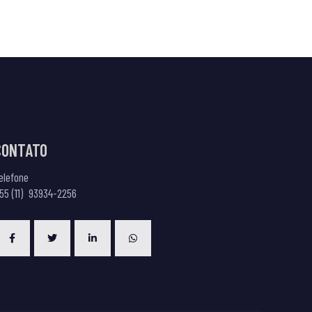
CONTATO
elefone
55 (
11) 93934-2256