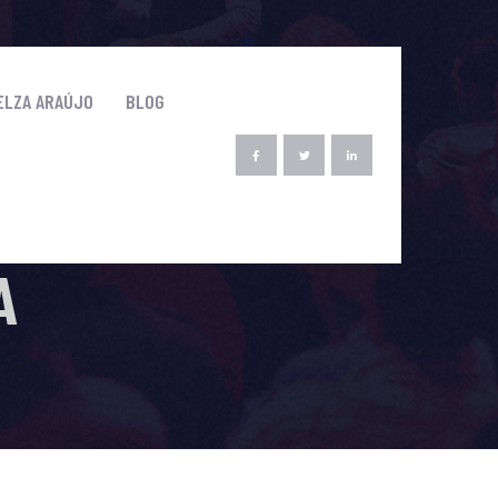
ELZA ARAÚJO
BLOG
A