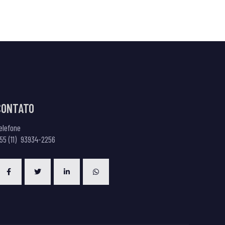
CONTATO
elefone
55 (
11) 93934-2256