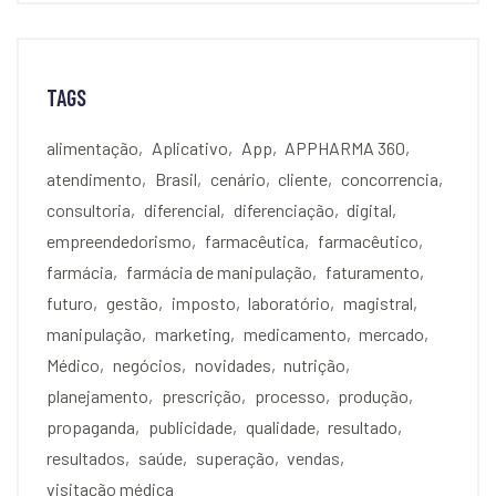
TAGS
alimentação
Aplicativo
App
APPHARMA 360
atendimento
Brasil
cenário
cliente
concorrencia
consultoria
diferencial
diferenciação
digital
empreendedorismo
farmacêutica
farmacêutico
farmácia
farmácia de manipulação
faturamento
futuro
gestão
imposto
laboratório
magistral
manipulação
marketing
medicamento
mercado
Médico
negócios
novidades
nutrição
planejamento
prescrição
processo
produção
propaganda
publicidade
qualidade
resultado
resultados
saúde
superação
vendas
visitação médica