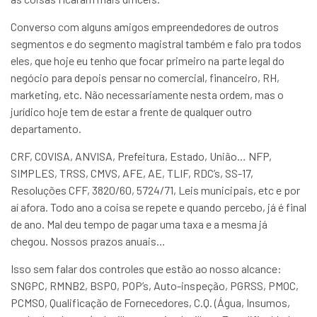
Converso com alguns amigos empreendedores de outros
segmentos e do segmento magistral também e falo pra todos
eles, que hoje eu tenho que focar primeiro na parte legal do
negócio para depois pensar no comercial, financeiro, RH,
marketing, etc. Não necessariamente nesta ordem, mas o
jurídico hoje tem de estar a frente de qualquer outro
departamento.
CRF, COVISA, ANVISA, Prefeitura, Estado, União… NFP,
SIMPLES, TRSS, CMVS, AFE, AE, TLIF, RDC’s, SS-17,
Resoluções CFF, 3820/60, 5724/71, Leis municipais, etc e por
aí afora. Todo ano a coisa se repete e quando percebo, já é final
de ano. Mal deu tempo de pagar uma taxa e a mesma já
chegou. Nossos prazos anuais…
Isso sem falar dos controles que estão ao nosso alcance:
SNGPC, RMNB2, BSPO, POP’s, Auto-inspeção, PGRSS, PMOC,
PCMSO, Qualificação de Fornecedores, C.Q. (Água, Insumos,